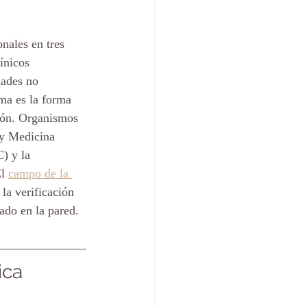
onales en tres 
ínicos 
dades no 
ma es la forma 
ción. Organismos 
 y Medicina 
) y la 
l 
campo de la 
 la verificación 
ado en la pared.
ica 