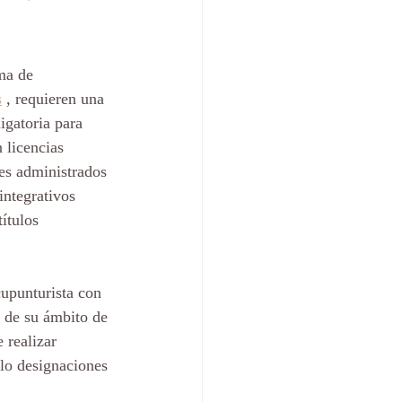
ma de 
s
 , requieren una 
gatoria para 
 licencias 
es administrados 
ntegrativos 
ítulos 
cupunturista con 
 de su ámbito de 
 realizar 
olo designaciones 