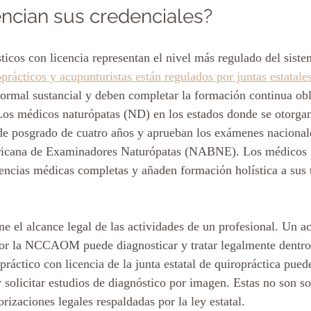
encian sus credenciales?
ticos con licencia representan el nivel más regulado del siste
prácticos y acupunturistas están regulados por juntas estatale
rmal sustancial y deben completar la formación continua obli
Los médicos naturópatas (ND) en los estados donde se otorgan
e posgrado de cuatro años y aprueban los exámenes nacional
ricana de Examinadores Naturópatas (NABNE). Los médicos i
cias médicas completas y añaden formación holística a sus t
ine el alcance legal de las actividades de un profesional. Un a
por la NCCAOM puede diagnosticar y tratar legalmente dentro
áctico con licencia de la junta estatal de quiropráctica puede
 solicitar estudios de diagnóstico por imagen. Estas no son s
orizaciones legales respaldadas por la ley estatal.