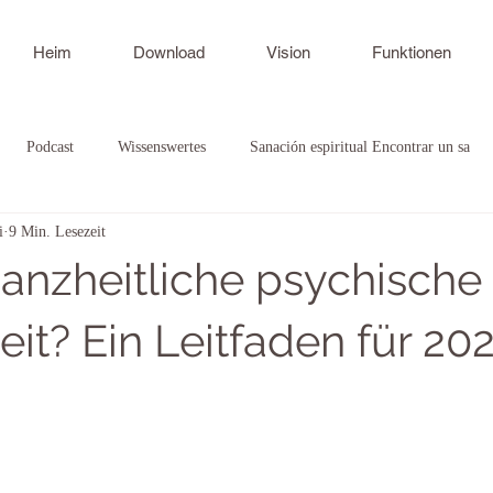
Heim
Download
Vision
Funktionen
Podcast
Wissenswertes
Sanación espiritual Encontrar un sa
i
9 Min. Lesezeit
tscheidung
SPINE verstehen
ganzheitliche psychische
it? Ein Leitfaden für 20