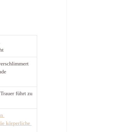
 
ht
erschlimmert 
nde
Trauer führt zu 
on 
die körperliche 