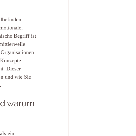
hlbefinden 
emotionale, 
sche Begriff ist 
ittlerweile 
 Organisationen 
-Konzepte 
t. Dieser 
en und wie Sie 
.
nd warum 
ls ein 