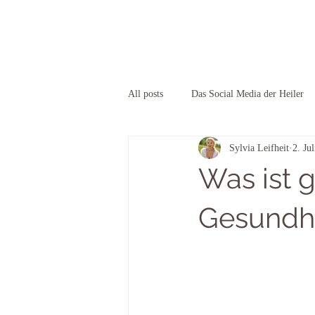
All posts
Das Social Media der Heiler
Sylvia Leifheit
2. Jul
Heiler finden
Orientierung & En
Was ist 
Gesundhe