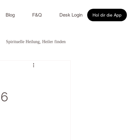
Blog
F&Q
Desk Login
Hol dir die App
Spirituelle Heilung, Heiler finden
26