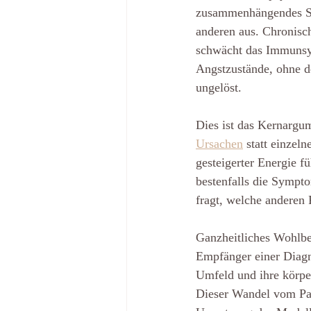
zusammenhängendes Sys
anderen aus. Chronische
schwächt das Immunsys
Angstzustände, ohne d
ungelöst.
Dies ist das Kernargum
Ursachen
 statt einzel
gesteigerter Energie f
bestenfalls die Sympto
fragt, welche anderen
Ganzheitliches Wohlbef
Empfänger einer Diagno
Umfeld und ihre körpe
Dieser Wandel vom Pat